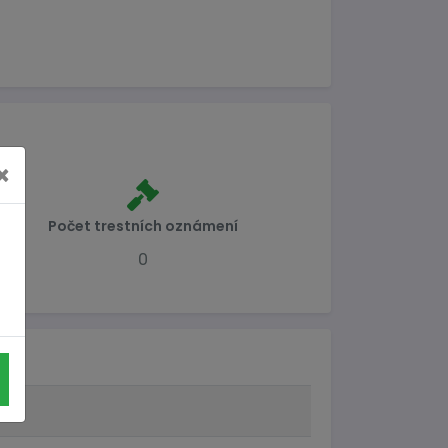
×
Počet trestních oznámení
0