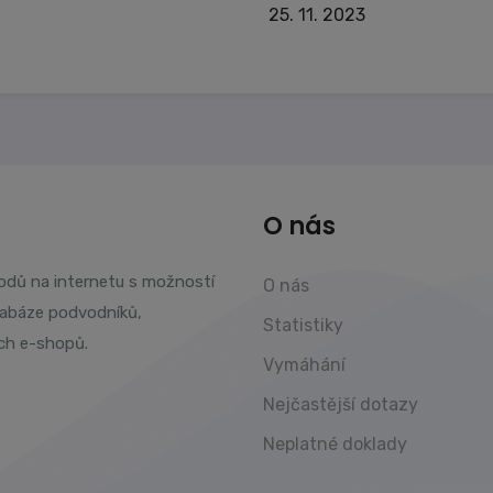
25. 11. 2023
O nás
vodů na internetu s možností
O nás
tabáze podvodníků,
Statistiky
ch e-shopů.
Vymáhání
Nejčastější dotazy
Neplatné doklady