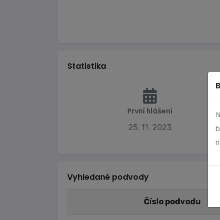
Statistika
První hlášení
N
25. 11. 2023
b
r
Vyhledané podvody
Číslo podvodu