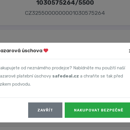
1030575264/5500
CZ3255000000001030575264
Bazarová úschova
Majitel účtu
akupujete od neznámého prodejce? Nabídněte mu použití naší
Adéla Frgalová
azarové platební úschovy
safedeal.cz
a chraňte se tak před
izikem podvodu.
ZAVŘÍT
NAKUPOVAT BEZPEČNĚ
Datum