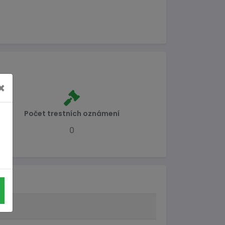
×
Počet trestních oznámení
0