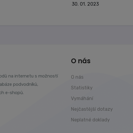
30. 01. 2023
O nás
vodů na internetu s možností
O nás
tabáze podvodníků,
Statistiky
ch e-shopů.
Vymáhání
Nejčastější dotazy
Neplatné doklady