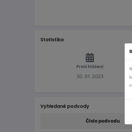
Statistika
První hlášení
N
30. 01. 2023
b
r
Vyhledané podvody
Číslo podvodu