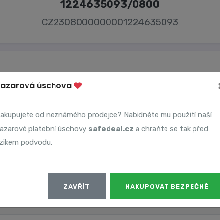
1224635093/0800
CZ2308000000001224635093
Bazarová úschova
Majitel účtu
akupujete od neznámého prodejce? Nabídněte mu použití naší
-
azarové platební úschovy
safedeal.cz
a chraňte se tak před
izikem podvodu.
ZAVŘÍT
NAKUPOVAT BEZPEČNĚ
Datum