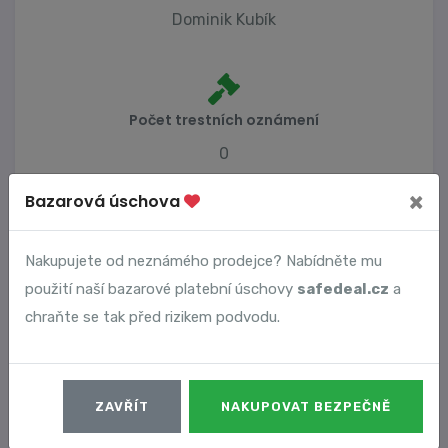
Dominik Kubík
Počet trestních oznámení
0
×
Bazarová úschova
Vyhledané podvody
Nakupujete od neznámého prodejce? Nabídněte mu
použití naší bazarové platební úschovy
safedeal.cz
a
Číslo podvodu
Datum
chraňte se tak před rizikem podvodu.
9037
14. 01. 2024
DETAIL
ZAVŘÍT
NAKUPOVAT BEZPEČNĚ
9292
29. 01. 2024
DETAIL