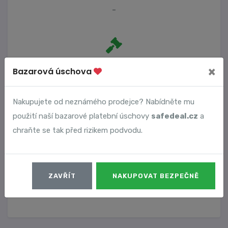
-
Počet trestních oznámení
×
Bazarová úschova
0
Nakupujete od neznámého prodejce? Nabídněte mu
použití naší bazarové platební úschovy
safedeal.cz
a
Vyhledané podvody
chraňte se tak před rizikem podvodu.
Číslo podvodu
Datum
ZAVŘÍT
NAKUPOVAT BEZPEČNĚ
3124
30. 01. 2023
DETAIL