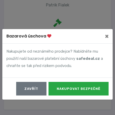
Patrik Fialek
Počet trestních oznámení
×
Bazarová úschova
1
Nakupujete od neznámého prodejce? Nabídněte mu
použití naší bazarové platební úschovy
safedeal.cz
a
Vyhledané podvody
chraňte se tak před rizikem podvodu.
Číslo podvodu
Datum
ZAVŘÍT
NAKUPOVAT BEZPEČNĚ
18656
24. 09. 2025
DETAIL