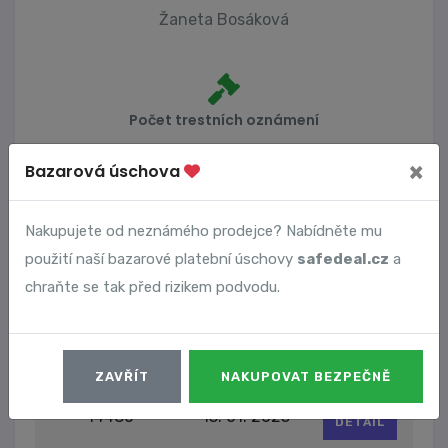
Žaneta Bosáková
Počet trestních oznámení
2
×
Bazarová úschova
Nakupujete od neznámého prodejce? Nabídněte mu
Vyhledané podvody
použití naší bazarové platební úschovy
safedeal.cz
a
chraňte se tak před rizikem podvodu.
Číslo podvodu
Datum
14244
16. 12. 2024
DETAIL
ZAVŘÍT
NAKUPOVAT BEZPEČNĚ
14480
13. 01. 2025
DETAIL