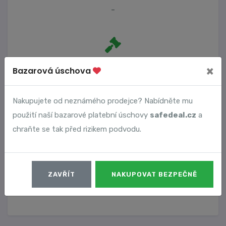
-
Počet trestních oznámení
×
Bazarová úschova
0
Nakupujete od neznámého prodejce? Nabídněte mu
použití naší bazarové platební úschovy
safedeal.cz
a
Vyhledané podvody
chraňte se tak před rizikem podvodu.
Číslo podvodu
Datum
ZAVŘÍT
NAKUPOVAT BEZPEČNĚ
1618
30. 01. 2023
DETAIL