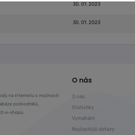
30. 01. 2023
30. 01. 2023
O nás
vodů na internetu s možností
O nás
tabáze podvodníků,
Statistiky
ch e-shopů.
Vymáhání
Nejčastější dotazy