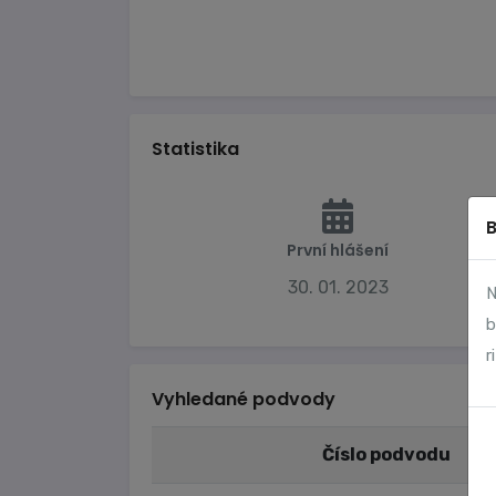
Statistika
První hlášení
30. 01. 2023
N
b
r
Vyhledané podvody
Číslo podvodu