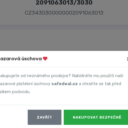
2091063013/3030
CZ3430300000002091063013
Bazarová úschova
Majitel účtu
David Fröml
akupujete od neznámého prodejce? Nabídněte mu použití naší
azarové platební úschovy
safedeal.cz
a chraňte se tak před
izikem podvodu.
Datum
ZAVŘÍT
NAKUPOVAT BEZPEČNĚ