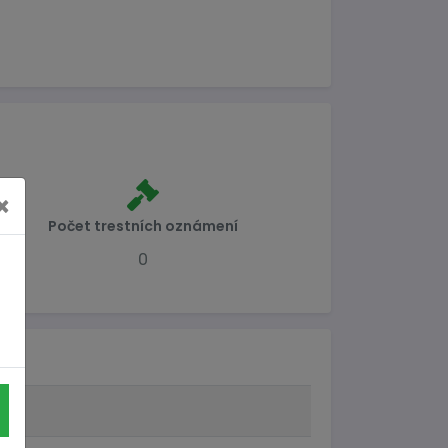
×
Počet trestních oznámení
0