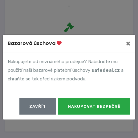
-
Počet trestních oznámení
×
Bazarová úschova
0
Nakupujete od neznámého prodejce? Nabídněte mu
použití naší bazarové platební úschovy
safedeal.cz
a
Vyhledané podvody
chraňte se tak před rizikem podvodu.
Číslo podvodu
Datum
ZAVŘÍT
NAKUPOVAT BEZPEČNĚ
99
30. 01. 2023
DETAIL