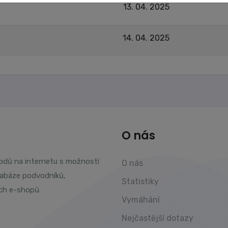
13. 04. 2025
14. 04. 2025
O nás
vodů na internetu s možností
O nás
tabáze podvodníků,
Statistiky
ch e-shopů.
Vymáhání
Nejčastější dotazy