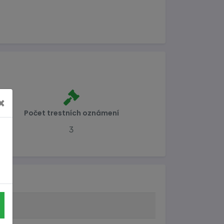
×
Počet trestních oznámení
3