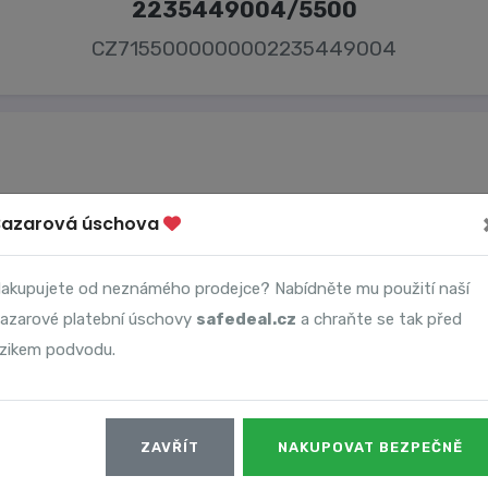
2235449004/5500
CZ7155000000002235449004
Bazarová úschova
Majitel účtu
Jiří Kuchtík
akupujete od neznámého prodejce? Nabídněte mu použití naší
azarové platební úschovy
safedeal.cz
a chraňte se tak před
izikem podvodu.
Datum
ZAVŘÍT
NAKUPOVAT BEZPEČNĚ