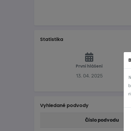
Statistika
První hlášení
13. 04. 2025
N
b
r
Vyhledané podvody
Číslo podvodu