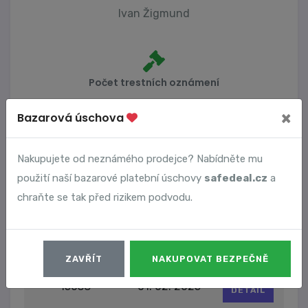
Ivan Žigmund
Počet trestních oznámení
2
×
Bazarová úschova
Nakupujete od neznámého prodejce? Nabídněte mu
Vyhledané podvody
použití naší bazarové platební úschovy
safedeal.cz
a
chraňte se tak před rizikem podvodu.
Číslo podvodu
Datum
14971
28. 01. 2025
DETAIL
ZAVŘÍT
NAKUPOVAT BEZPEČNĚ
15038
01. 02. 2025
DETAIL