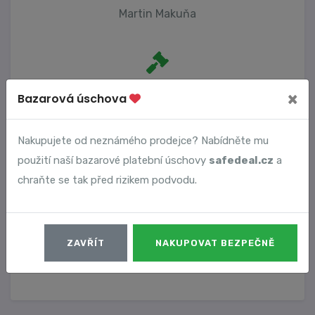
Martin Makuňa
Počet trestních oznámení
×
Bazarová úschova
0
Nakupujete od neznámého prodejce? Nabídněte mu
použití naší bazarové platební úschovy
safedeal.cz
a
Vyhledané podvody
chraňte se tak před rizikem podvodu.
Číslo podvodu
Datum
ZAVŘÍT
NAKUPOVAT BEZPEČNĚ
12483
14. 09. 2024
DETAIL