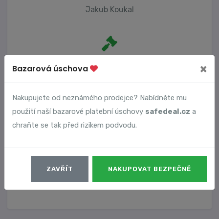
Jakub Koukal
Počet trestních oznámení
×
Bazarová úschova
1
Nakupujete od neznámého prodejce? Nabídněte mu
použití naší bazarové platební úschovy
safedeal.cz
a
Vyhledané podvody
chraňte se tak před rizikem podvodu.
Číslo podvodu
Datum
ZAVŘÍT
NAKUPOVAT BEZPEČNĚ
13634
18. 11. 2024
DETAIL