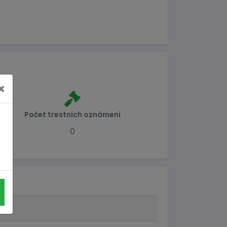
×
Počet trestních oznámení
0