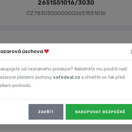
2651551016/3030
CZ7830300000002651551016
Bazarová úschova
Majitel účtu
akupujete od neznámého prodejce? Nabídněte mu použití naší
Andrea Komárková
azarové platební úschovy
safedeal.cz
a chraňte se tak před
izikem podvodu.
ZAVŘÍT
NAKUPOVAT BEZPEČNĚ
Datum