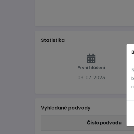
Statistika
První hlášení
N
09. 07. 2023
b
r
Vyhledané podvody
Číslo podvodu