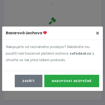
-
Počet trestních oznámení
×
Bazarová úschova
0
Nakupujete od neznámého prodejce? Nabídněte mu
použití naší bazarové platební úschovy
safedeal.cz
a
Vyhledané podvody
chraňte se tak před rizikem podvodu.
Číslo podvodu
Datum
ZAVŘÍT
NAKUPOVAT BEZPEČNĚ
2656
30. 01. 2023
DETAIL