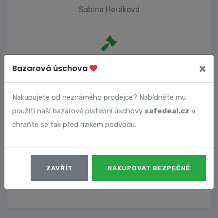
Sabina Heráková
Počet trestních oznámení
×
Bazarová úschova
0
Nakupujete od neznámého prodejce? Nabídněte mu
použití naší bazarové platební úschovy
safedeal.cz
a
Vyhledané podvody
chraňte se tak před rizikem podvodu.
Číslo podvodu
Datum
ZAVŘÍT
NAKUPOVAT BEZPEČNĚ
7308
30. 08. 2023
DETAIL