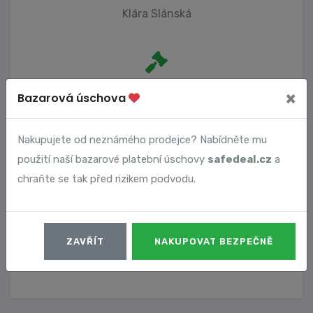
Klára Slánská
Počet trestních oznámení
×
Bazarová úschova
0
Nakupujete od neznámého prodejce? Nabídněte mu
použití naší bazarové platební úschovy
safedeal.cz
a
Vyhledané podvody
chraňte se tak před rizikem podvodu.
Číslo podvodu
Datum
ZAVŘÍT
NAKUPOVAT BEZPEČNĚ
21140
21. 03. 2026
DETAIL