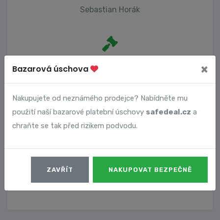
Sebastian Horák
Počet trestních oznámení
×
Bazarová úschova
0
Nakupujete od neznámého prodejce? Nabídněte mu
použití naší bazarové platební úschovy
safedeal.cz
a
Vyhledané podvody
chraňte se tak před rizikem podvodu.
Číslo podvodu
Datum
ZAVŘÍT
NAKUPOVAT BEZPEČNĚ
19414
26. 11. 2025
DETAIL