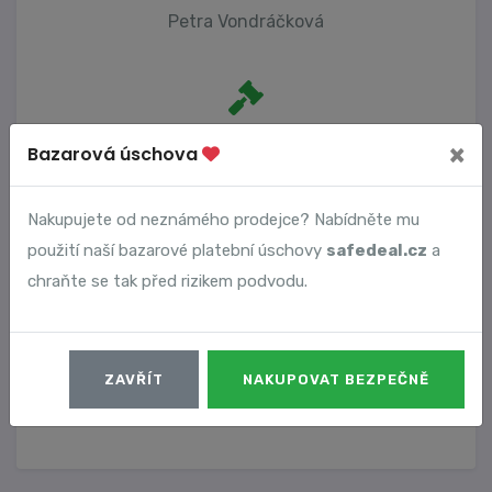
Petra Vondráčková
Počet trestních oznámení
×
Bazarová úschova
0
Nakupujete od neznámého prodejce? Nabídněte mu
použití naší bazarové platební úschovy
safedeal.cz
a
Vyhledané podvody
chraňte se tak před rizikem podvodu.
Číslo podvodu
Datum
ZAVŘÍT
NAKUPOVAT BEZPEČNĚ
19040
28. 12. 2025
DETAIL