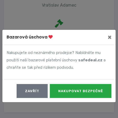
Vratislav Adamec
Počet trestních oznámení
×
Bazarová úschova
0
Nakupujete od neznámého prodejce? Nabídněte mu
použití naší bazarové platební úschovy
safedeal.cz
a
Vyhledané podvody
chraňte se tak před rizikem podvodu.
Číslo podvodu
Datum
ZAVŘÍT
NAKUPOVAT BEZPEČNĚ
11368
17. 06. 2024
DETAIL