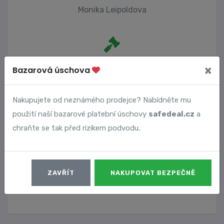
Monika Leipoldova
Počet trestních oznámení
×
Bazarová úschova
1
Nakupujete od neznámého prodejce? Nabídněte mu
použití naší bazarové platební úschovy
safedeal.cz
a
Vyhledané podvody
chraňte se tak před rizikem podvodu.
Číslo podvodu
Datum
ZAVŘÍT
NAKUPOVAT BEZPEČNĚ
11796
25. 07. 2024
DETAIL