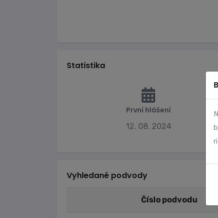
Statistika
První hlášení
N
12. 08. 2024
b
r
Vyhledané podvody
Číslo podvodu