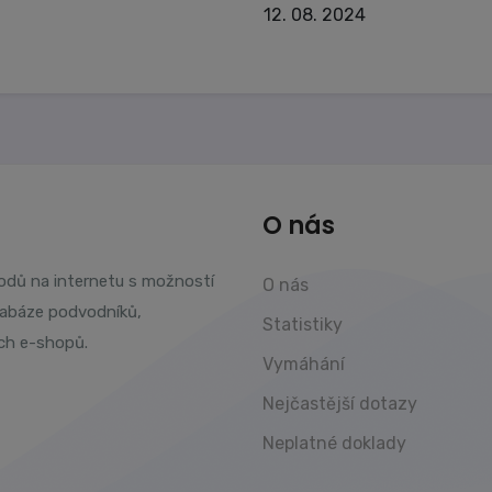
12. 08. 2024
O nás
vodů na internetu s možností
O nás
tabáze podvodníků,
Statistiky
ch e-shopů.
Vymáhání
Nejčastější dotazy
Neplatné doklady