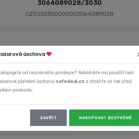
3064089028/3030
CZ5030300000003064089028
Bazarová úschova
Majitel účtu
akupujete od neznámého prodejce? Nabídněte mu použití naší
Filip Krištof
azarové platební úschovy
safedeal.cz
a chraňte se tak před
izikem podvodu.
ZAVŘÍT
NAKUPOVAT BEZPEČNĚ
Datum