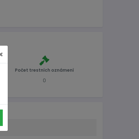
×
Počet trestních oznámení
0