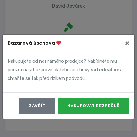
David Javůrek
Počet trestních oznámení
×
Bazarová úschova
0
Nakupujete od neznámého prodejce? Nabídněte mu
použití naší bazarové platební úschovy
safedeal.cz
a
Vyhledané podvody
chraňte se tak před rizikem podvodu.
Číslo podvodu
Datum
ZAVŘÍT
NAKUPOVAT BEZPEČNĚ
13505
12. 11. 2024
DETAIL