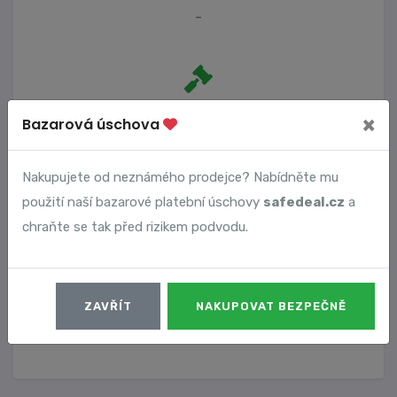
-
Počet trestních oznámení
×
Bazarová úschova
0
Nakupujete od neznámého prodejce? Nabídněte mu
použití naší bazarové platební úschovy
safedeal.cz
a
Vyhledané podvody
chraňte se tak před rizikem podvodu.
Číslo podvodu
Datum
ZAVŘÍT
NAKUPOVAT BEZPEČNĚ
2902
30. 01. 2023
DETAIL