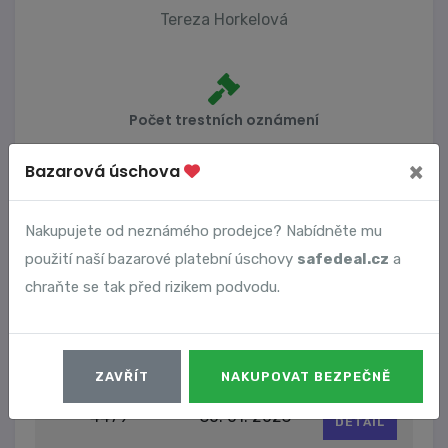
Tereza Horkelová
Počet trestních oznámení
0
×
Bazarová úschova
Nakupujete od neznámého prodejce? Nabídněte mu
Vyhledané podvody
použití naší bazarové platební úschovy
safedeal.cz
a
chraňte se tak před rizikem podvodu.
Číslo podvodu
Datum
695
30. 01. 2023
DETAIL
ZAVŘÍT
NAKUPOVAT BEZPEČNĚ
4479
30. 01. 2023
DETAIL