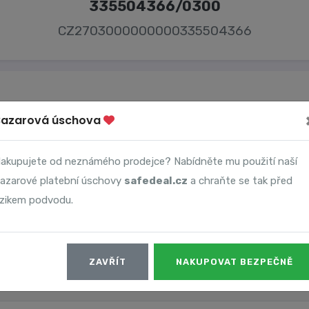
335504366/0300
CZ2703000000000335504366
Bazarová úschova
Majitel účtu
akupujete od neznámého prodejce? Nabídněte mu použití naší
Polakova Patricie
azarové platební úschovy
safedeal.cz
a chraňte se tak před
izikem podvodu.
ZAVŘÍT
NAKUPOVAT BEZPEČNĚ
Datum