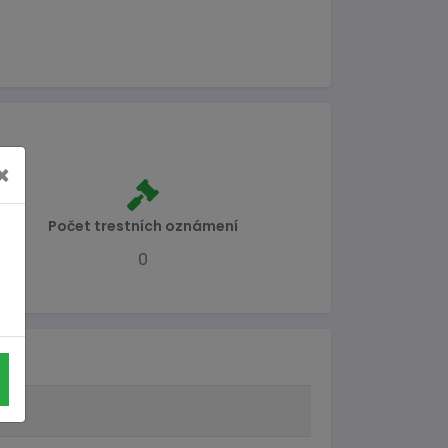
×
Počet trestních oznámení
0