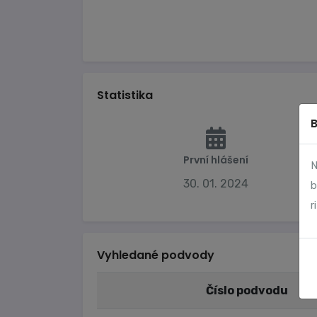
Statistika
První hlášení
N
30. 01. 2024
b
r
Vyhledané podvody
Číslo podvodu