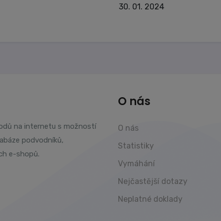
30. 01. 2024
O nás
vodů na internetu s možností
O nás
tabáze podvodníků,
Statistiky
ch e-shopů.
Vymáhání
Nejčastější dotazy
Neplatné doklady