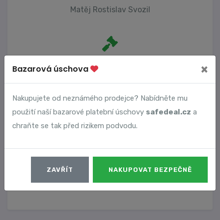
Matěj Rostislav Svozil
Počet trestních oznámení
×
Bazarová úschova
0
Nakupujete od neznámého prodejce? Nabídněte mu
použití naší bazarové platební úschovy
safedeal.cz
a
Vyhledané podvody
chraňte se tak před rizikem podvodu.
Číslo podvodu
Datum
ZAVŘÍT
NAKUPOVAT BEZPEČNĚ
11987
08. 08. 2024
DETAIL