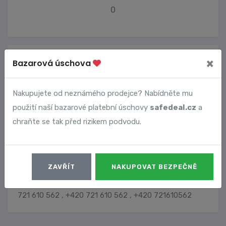
0
Vyhledané podvody
×
Bazarová úschova
Číslo podvodu
Datum
Nakupujete od neznámého prodejce? Nabídněte mu
použití naší bazarové platební úschovy
safedeal.cz
a
4234
30. 01. 2023
DETAIL
chraňte se tak před rizikem podvodu.
ZAVŘÍT
NAKUPOVAT BEZPEČNĚ
Další formáty čísla
721 610 562 , +420 721 610 562 , +420 721610562