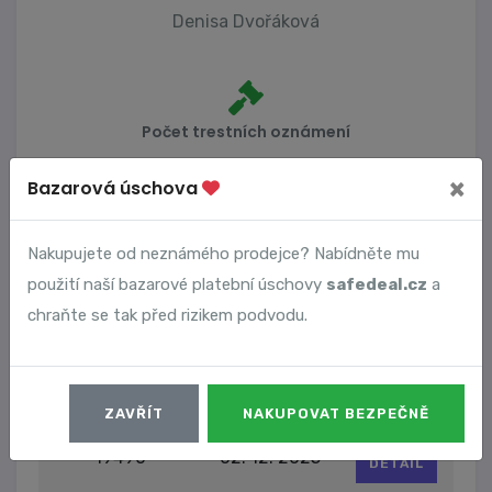
Denisa Dvořáková
Počet trestních oznámení
0
×
Bazarová úschova
Nakupujete od neznámého prodejce? Nabídněte mu
Vyhledané podvody
použití naší bazarové platební úschovy
safedeal.cz
a
chraňte se tak před rizikem podvodu.
Číslo podvodu
Datum
19489
02. 12. 2025
DETAIL
ZAVŘÍT
NAKUPOVAT BEZPEČNĚ
19490
02. 12. 2025
DETAIL