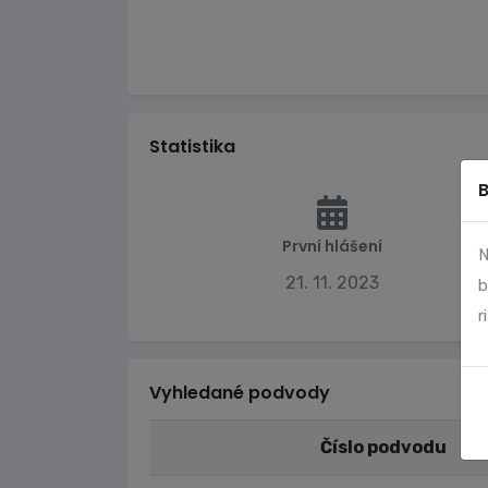
Statistika
První hlášení
N
21. 11. 2023
b
r
Vyhledané podvody
Číslo podvodu