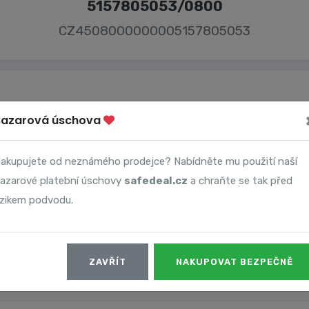
5157805053/0800
CZ4508000000005157805053
Bazarová úschova
Majitel účtu
akupujete od neznámého prodejce? Nabídněte mu použití naší
Viktor Kovář
azarové platební úschovy
safedeal.cz
a chraňte se tak před
izikem podvodu.
ZAVŘÍT
NAKUPOVAT BEZPEČNĚ
Datum