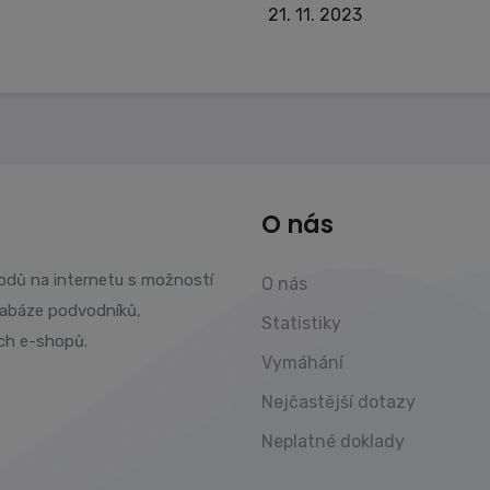
21. 11. 2023
O nás
vodů na internetu s možností
O nás
tabáze podvodníků,
Statistiky
ch e-shopů.
Vymáhání
Nejčastější dotazy
Neplatné doklady