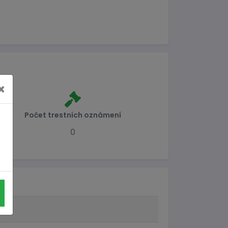
×
Počet trestních oznámení
0