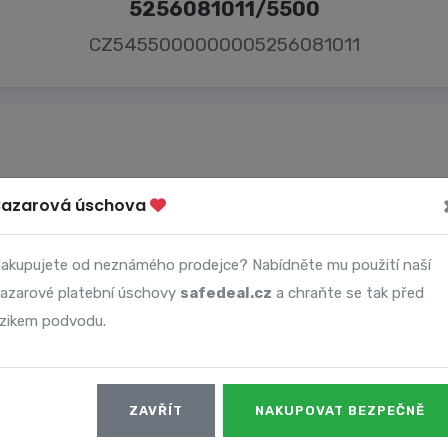
5256081011/5500
CZ5455000000005256081011
Bazarová úschova
Majitel účtu
Robert Šálek
akupujete od neznámého prodejce? Nabídněte mu použití naší
azarové platební úschovy
safedeal.cz
a chraňte se tak před
izikem podvodu.
Datum
ZAVŘÍT
NAKUPOVAT BEZPEČNĚ