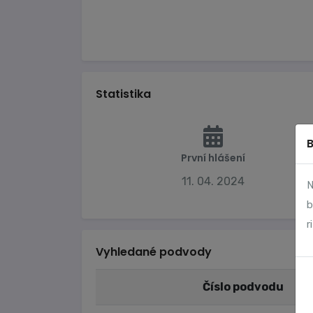
Statistika
První hlášení
11. 04. 2024
N
b
r
Vyhledané podvody
Číslo podvodu