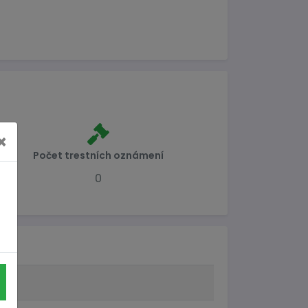
×
Počet trestních oznámení
0