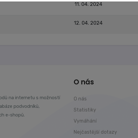
11. 04. 2024
12. 04. 2024
O nás
vodů na internetu s možností
O nás
tabáze podvodníků,
Statistiky
ch e-shopů.
Vymáhání
Nejčastější dotazy