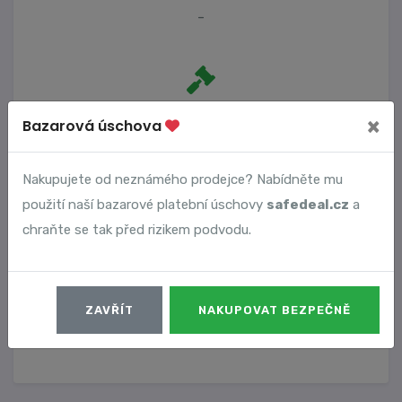
-
Počet trestních oznámení
×
Bazarová úschova
1
Nakupujete od neznámého prodejce? Nabídněte mu
použití naší bazarové platební úschovy
safedeal.cz
a
Vyhledané podvody
chraňte se tak před rizikem podvodu.
Číslo podvodu
Datum
ZAVŘÍT
NAKUPOVAT BEZPEČNĚ
15807
24. 03. 2025
DETAIL