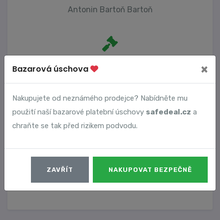
Antonin Bartoň Bartoň
Počet trestních oznámení
×
Bazarová úschova
0
Nakupujete od neznámého prodejce? Nabídněte mu
použití naší bazarové platební úschovy
safedeal.cz
a
Vyhledané podvody
chraňte se tak před rizikem podvodu.
Číslo podvodu
Datum
ZAVŘÍT
NAKUPOVAT BEZPEČNĚ
15238
10. 02. 2025
DETAIL