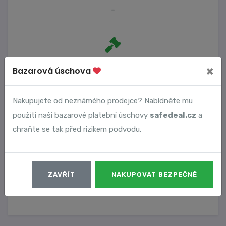
-
Počet trestních oznámení
×
Bazarová úschova
0
Nakupujete od neznámého prodejce? Nabídněte mu
použití naší bazarové platební úschovy
safedeal.cz
a
Vyhledané podvody
chraňte se tak před rizikem podvodu.
Číslo podvodu
Datum
ZAVŘÍT
NAKUPOVAT BEZPEČNĚ
21807
23. 05. 2026
DETAIL