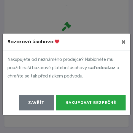
-
Počet trestních oznámení
×
Bazarová úschova
0
Nakupujete od neznámého prodejce? Nabídněte mu
použití naší bazarové platební úschovy
safedeal.cz
a
Vyhledané podvody
chraňte se tak před rizikem podvodu.
Číslo podvodu
Datum
ZAVŘÍT
NAKUPOVAT BEZPEČNĚ
3341
30. 01. 2023
DETAIL