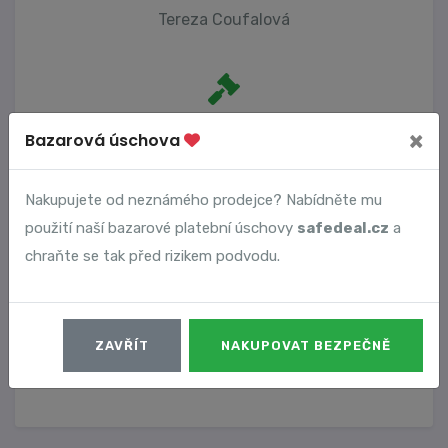
Tereza Coufalová
Počet trestních oznámení
×
Bazarová úschova
0
Nakupujete od neznámého prodejce? Nabídněte mu
použití naší bazarové platební úschovy
safedeal.cz
a
Vyhledané podvody
chraňte se tak před rizikem podvodu.
Číslo podvodu
Datum
ZAVŘÍT
NAKUPOVAT BEZPEČNĚ
15256
11. 02. 2025
DETAIL