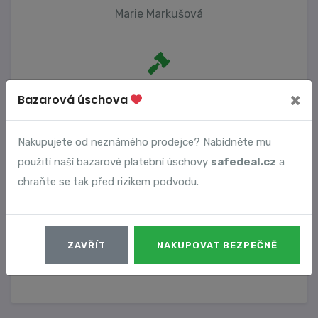
Marie Markušová
Počet trestních oznámení
×
Bazarová úschova
2
Nakupujete od neznámého prodejce? Nabídněte mu
použití naší bazarové platební úschovy
safedeal.cz
a
Vyhledané podvody
chraňte se tak před rizikem podvodu.
Číslo podvodu
Datum
ZAVŘÍT
NAKUPOVAT BEZPEČNĚ
20030
13. 01. 2026
DETAIL