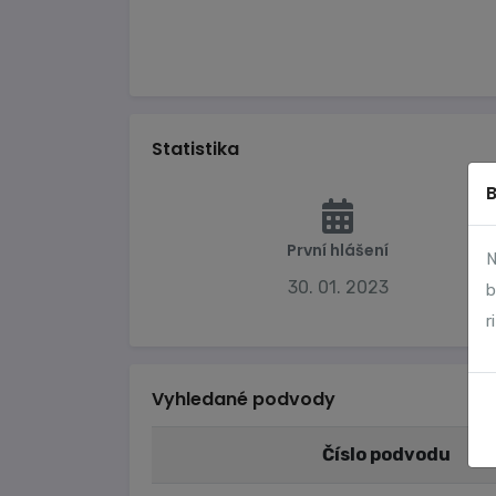
Statistika
První hlášení
N
30. 01. 2023
b
r
Vyhledané podvody
Číslo podvodu