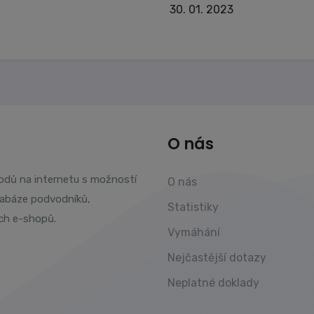
30. 01. 2023
O nás
vodů na internetu s možností
O nás
tabáze podvodníků,
Statistiky
ch e-shopů.
Vymáhání
Nejčastější dotazy
Neplatné doklady