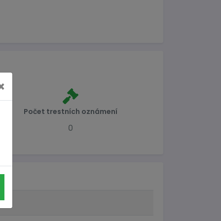
×
Počet trestních oznámení
0