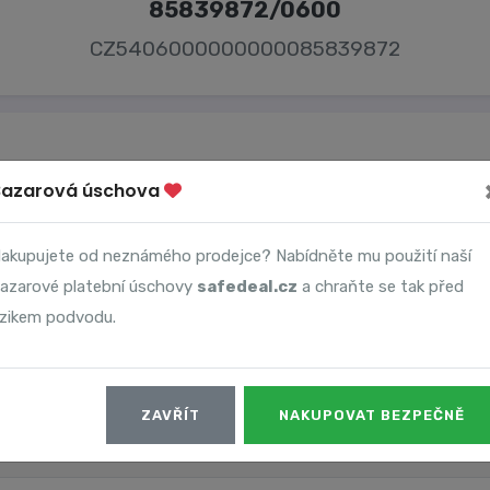
85839872/0600
CZ5406000000000085839872
Bazarová úschova
Majitel účtu
akupujete od neznámého prodejce? Nabídněte mu použití naší
-
azarové platební úschovy
safedeal.cz
a chraňte se tak před
izikem podvodu.
ZAVŘÍT
NAKUPOVAT BEZPEČNĚ
Datum