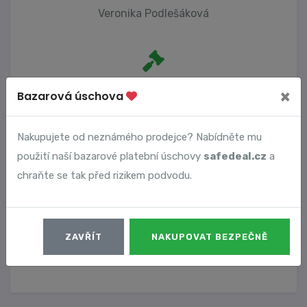
Veronika Podlešáková
Počet trestních oznámení
×
Bazarová úschova
0
Nakupujete od neznámého prodejce? Nabídněte mu
použití naší bazarové platební úschovy
safedeal.cz
a
Vyhledané podvody
chraňte se tak před rizikem podvodu.
Číslo podvodu
Datum
ZAVŘÍT
NAKUPOVAT BEZPEČNĚ
9769
24. 02. 2024
DETAIL