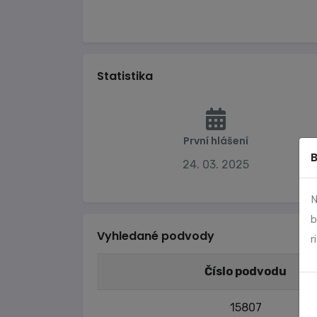
Statistika
První hlášení
24. 03. 2025
N
b
Vyhledané podvody
r
Číslo podvodu
15807