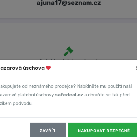
ajuna17@seznam.cz
Počet trestních oznámení
Bazarová úschova
1
akupujete od neznámého prodejce? Nabídněte mu použití naší
azarové platební úschovy
safedeal.cz
a chraňte se tak před
izikem podvodu.
Datum
ZAVŘÍT
NAKUPOVAT BEZPEČNĚ
24. 03. 2025