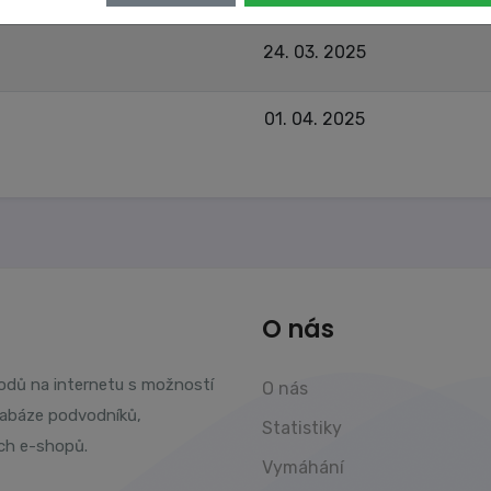
24. 03. 2025
01. 04. 2025
O nás
vodů na internetu s možností
O nás
tabáze podvodníků,
Statistiky
ch e-shopů.
Vymáhání