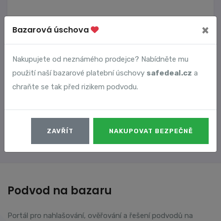
×
Bazarová úschova
Vyhledané podvody
Nakupujete od neznámého prodejce? Nabídněte mu
Číslo podvodu
Datum
použití naší bazarové platební úschovy
safedeal.cz
a
chraňte se tak před rizikem podvodu.
11957
07. 08. 2024
DETAIL
ZAVŘÍT
NAKUPOVAT BEZPEČNĚ
Podvod na bazaru
Portál pro nahlašování, ověřování a řešení podvodů na