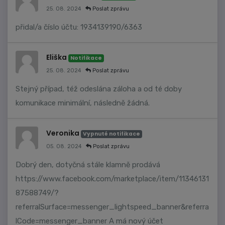
25. 08. 2024
Poslat zprávu
přidal/a číslo účtu: 1934139190/6363
Eliška
Notifikace
25. 08. 2024
Poslat zprávu
Stejný případ, též odeslána záloha a od té doby
komunikace minimální, následně žádná.
Veronika
Vypnuté notifikace
05. 08. 2024
Poslat zprávu
Dobrý den, dotyčná stále klamně prodává
https://www.facebook.com/marketplace/item/11346131
87588749/?
referralSurface=messenger_lightspeed_banner&referra
lCode=messenger_banner A má nový účet