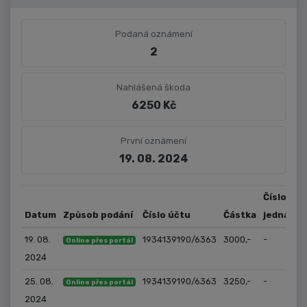
Podaná oznámení
2
Nahlášená škoda
6250 Kč
První oznámení
19. 08. 2024
Číslo
Datum
Způsob podání
Číslo účtu
Částka
jednací
19. 08.
1934139190/6363
3000,-
-
Online přes portál
2024
25. 08.
1934139190/6363
3250,-
-
Online přes portál
2024