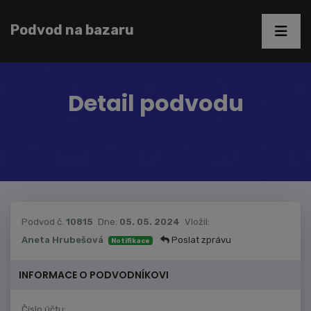
Podvod na bazaru
Detail podvodu
Podvod č.
10815
Dne:
05. 05. 2024
Vložil:
Aneta Hrubešová
Poslat zprávu
Notifikace
INFORMACE O PODVODNÍKOVI
Číslo účtu: