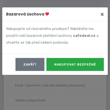
PŘIDAT KOMENTÁŘ
×
Bazarová úschova
Nakupujete od neznámého prodejce? Nabídněte mu
použití naší bazarové platební úschovy
safedeal.cz
a
chraňte se tak před rizikem podvodu.
ZAVŘÍT
NAKUPOVAT BEZPEČNĚ