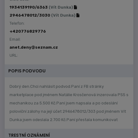
1934139190/6363
(Vít Dunka)
2946478012/3030
(Vít Dunka)
Telefon:
+420776829776
Email:
anet.deny@seznam.cz
URL:
POPIS PODVODU
Dobrý den.Chci nahlásit podvod.Paní z FB stránky
marketplace pod jménem Natálie Krosčenová inzerovala PS5 s
mechanikou za 5.500 Kč.Paní jsem napsala a po odeslání
poloviční zálohy na její účet 2946478012/303 pod jménem Vít
Dunka jsem odeslala 2.700 Kč.Paní přestala komunikovat
TRESTNÍ OZNÁMENÍ