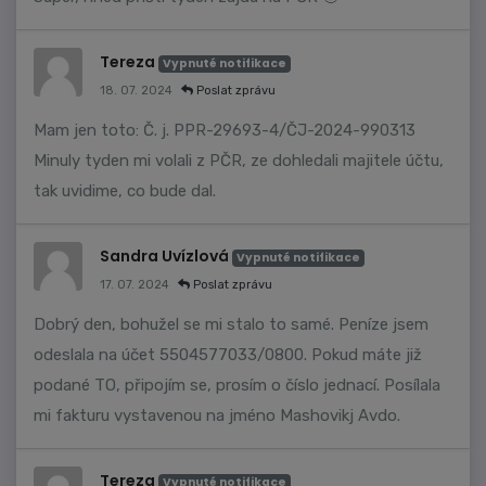
Tereza
Vypnuté notifikace
18. 07. 2024
Poslat zprávu
Mam jen toto: Č. j. PPR-29693-4/ČJ-2024-990313
Minuly tyden mi volali z PČR, ze dohledali majitele účtu,
tak uvidime, co bude dal.
Sandra Uvízlová
Vypnuté notifikace
17. 07. 2024
Poslat zprávu
Dobrý den, bohužel se mi stalo to samé. Peníze jsem
odeslala na účet 5504577033/0800. Pokud máte již
podané TO, připojím se, prosím o číslo jednací. Posílala
mi fakturu vystavenou na jméno Mashovikj Avdo.
Tereza
Vypnuté notifikace