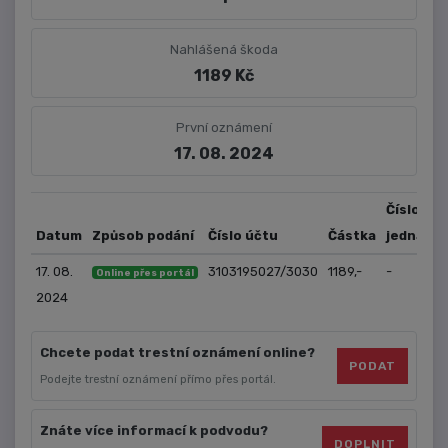
Nahlášená škoda
1189 Kč
První oznámení
17. 08. 2024
Číslo
Datum
Způsob podání
Číslo účtu
Částka
jednací
17. 08.
3103195027/3030
1189,-
-
Online přes portál
2024
Chcete podat trestní oznámení online?
PODAT
Podejte trestní oznámení přímo přes portál.
Znáte více informací k podvodu?
DOPLNIT