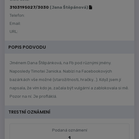
3103195027/3030
(Jana Štěpánová)
Telefon:
Email:
URL:
POPIS PODVODU
Jménem Dana Štěpánková, na Fb pod různými jmény.
Naposledy Timotei Janicka. Nabízí na Facebookových
bazárkách vše možné (starožitnosti, hračky...). Když jsem jí
napsala, že vím kdo je, začala být vulgární a zablokovala si mě.
Pozor na ní. Je profláklá.
TRESTNÍ OZNÁMENÍ
Podaná oznámení
1