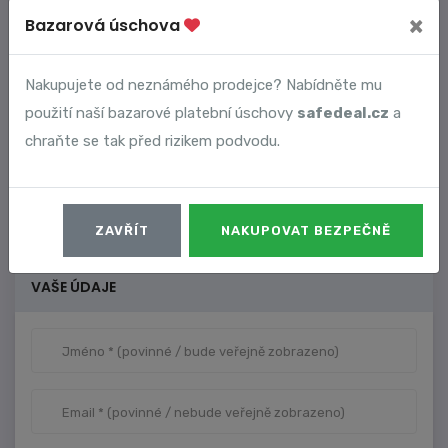
×
Bazarová úschova
Nakupujete od neznámého prodejce? Nabídněte mu
použití naší bazarové platební úschovy
safedeal.cz
a
chraňte se tak před rizikem podvodu.
ZAVŘÍT
NAKUPOVAT BEZPEČNĚ
VAŠE ÚDAJE