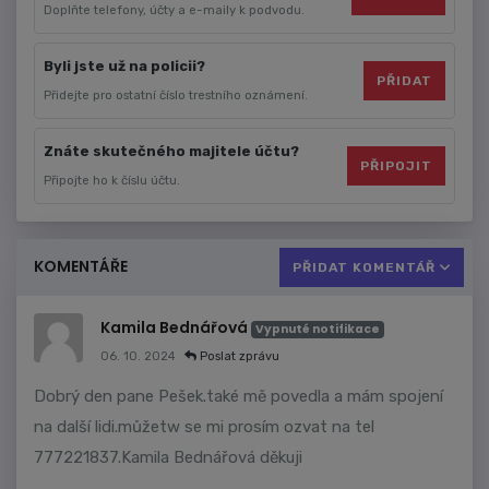
Doplňte telefony, účty a e-maily k podvodu.
Byli jste už na policii?
PŘIDAT
Přidejte pro ostatní číslo trestního oznámení.
Znáte skutečného majitele účtu?
PŘIPOJIT
Připojte ho k číslu účtu.
KOMENTÁŘE
PŘIDAT KOMENTÁŘ
Kamila Bednářová
Vypnuté notifikace
06. 10. 2024
Poslat zprávu
Dobrý den pane Pešek.také mě povedla a mám spojení
na další lidi.můžetw se mi prosím ozvat na tel
777221837.Kamila Bednářová děkuji