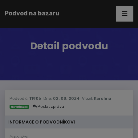
Podvod na bazaru
Detail podvodu
Podvod č.
11906
Dne:
02. 08. 2024
Vložil:
Karolína
Poslat zprávu
Notifikace
INFORMACE O PODVODNÍKOVI
Číslo účtu: