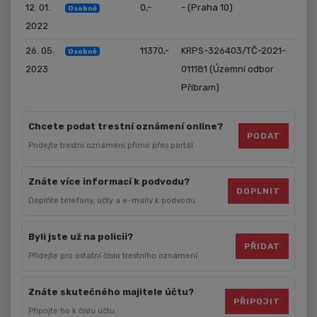
12. 01.
0,-
- (Praha 10)
Osobně
2022
26. 05.
11370,-
KRPS-326403/TČ-2021-
Osobně
2023
011181 (Územní odbor
Příbram)
Chcete podat trestní oznámení online?
PODAT
Podejte trestní oznámení přímo přes portál.
Znáte více informací k podvodu?
DOPLNIT
Doplňte telefony, účty a e-maily k podvodu.
Byli jste už na policii?
PŘIDAT
Přidejte pro ostatní číslo trestního oznámení.
Znáte skutečného majitele účtu?
PŘIPOJIT
Připojte ho k číslu účtu.