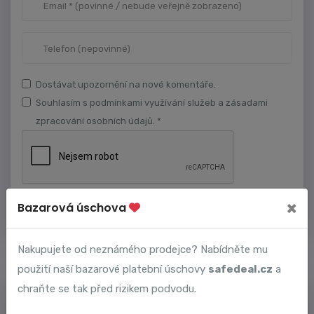
Dostávat upozornění na nové komentáře.
Souhlasím s podmínkami využívání služeb a zásadami
zpracování osobních údajů. *
×
Bazarová úschova
Nakupujete od neznámého prodejce? Nabídněte mu
použití naší bazarové platební úschovy
safedeal.cz
a
PŘIDAT INFORMACE O PODVODNÍKOVI
chraňte se tak před rizikem podvodu.