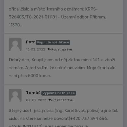
přidal číslo a místo tresního oznámení: KRPS-
326403/TČ-2021-011181 - Územní odbor Příbram,
11370,-
Petr
Vypnuté notifikace
13. 02. 2022
Poslat zprávu
Dobrý den, Koupil jsem od něj zlatou minci 14.1. a zboží
nemám. A teď vidím, že určitě neuvidím. Moje škoda ale
není přes 5000 korun.
Tomáš
Vypnuté notifikace
02. 02. 2022
Poslat zprávu
Stejný účet, jiná jména (Ing. Karel Sivák, p.Siva) a jiné tel.
číslo, na které se nelze dovolat(+420 737 394 686,
+420608213332). Přes server zjištěna IP