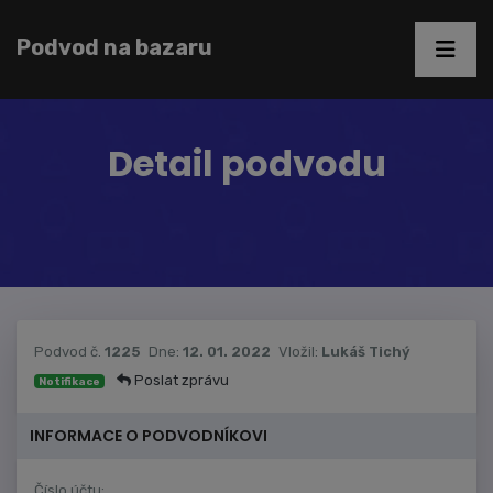
Podvod na bazaru
Detail podvodu
Podvod č.
1225
Dne:
12. 01. 2022
Vložil:
Lukáš Tichý
Poslat zprávu
Notifikace
INFORMACE O PODVODNÍKOVI
Číslo účtu: