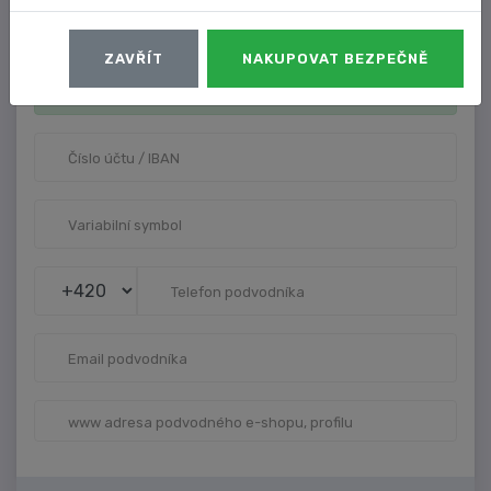
Vyplňtě nové údaje k podvodu. Čím více bude informací
o podvodníkovi, tím lépe ostatní najdou stejného
ZAVŘÍT
NAKUPOVAT BEZPEČNĚ
podvodníka a můžou se připojit k podvodu.