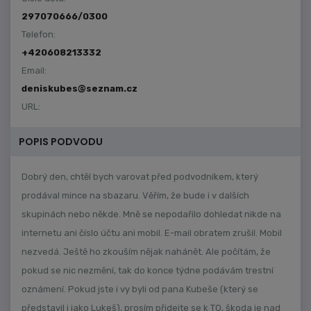
297070666/0300
Telefon:
+420608213332
Email:
deniskubes@seznam.cz
URL:
POPIS PODVODU
Dobrý den, chtěl bych varovat před podvodníkem, který
prodával mince na sbazaru. Věřím, že bude i v dalších
skupinách nebo někde. Mně se nepodařilo dohledat nikde na
internetu ani číslo účtu ani mobil. E-mail obratem zrušil. Mobil
nezvedá. Ještě ho zkouším nějak nahánět. Ale počítám, že
pokud se nic nezmění, tak do konce týdne podávám trestní
oznámení. Pokud jste i vy byli od pana Kubeše (který se
představil i jako Lukeš), prosím přidejte se k TO, škoda je nad