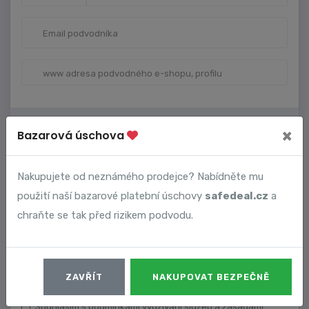
VAŠE ÚDAJE
×
Bazarová úschova
Nakupujete od neznámého prodejce? Nabídněte mu
použití naší bazarové platební úschovy
safedeal.cz
a
chraňte se tak před rizikem podvodu.
ZAVŘÍT
NAKUPOVAT BEZPEČNĚ
Dostávat upozornění na nové komentáře.
Souhlasím s podmínkami využívání služeb a zásadami