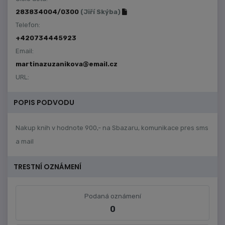
283834004/0300
(Jiří Skýba)
Telefon:
+420734445923
Email:
martinazuzanikova@email.cz
URL:
POPIS PODVODU
Nakup knih v hodnote 900,- na Sbazaru, komunikace pres sms
a mail
TRESTNÍ OZNÁMENÍ
Podaná oznámení
0