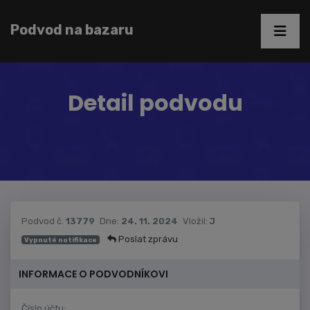
Podvod na bazaru
Detail podvodu
Podvod č.
13779
Dne:
24. 11. 2024
Vložil:
J
Poslat zprávu
Vypnuté notifikace
INFORMACE O PODVODNÍKOVI
Číslo účtu: