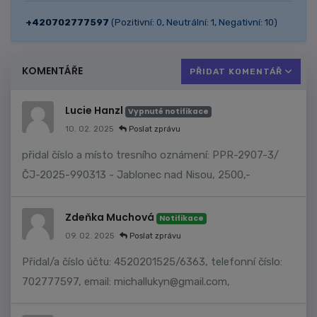
+420702777597
(Pozitivní: 0, Neutrální: 1, Negativní: 10)
KOMENTÁŘE
PŘIDAT KOMENTÁŘ
Lucie Hanzl
Vypnuté notifikace
10. 02. 2025
Poslat zprávu
přidal číslo a místo tresního oznámení: PPR-2907-3/
ČJ-2025-990313 - Jablonec nad Nisou, 2500,-
Zdeňka Muchová
Notifikace
09. 02. 2025
Poslat zprávu
Přidal/a číslo účtu: 4520201525/6363, telefonní číslo:
702777597, email:
michallukyn@gmail.com
,