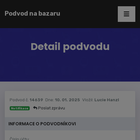
Podvod na bazaru
Detail podvodu
Podvod č.
14639
Dne:
10. 01. 2025
Vložil:
Lucie Hanzl
Poslat zprávu
Notifikace
INFORMACE O PODVODNÍKOVI
Číslo účtu: