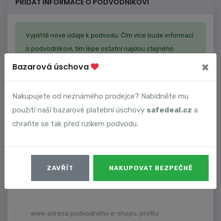
PŘIDAT INFORMACE O PODVODNÍKOVI
Vyplňtě nové údaje k podvodu. Čím více bude informací
o podvodníkovi, tím lépe ostatní najdou stejného
podvodníka a můžou se připojit k podvodu.
×
Bazarová úschova
Nakupujete od neznámého prodejce? Nabídněte mu
použití naší bazarové platební úschovy
safedeal.cz
a
chraňte se tak před rizikem podvodu.
ZAVŘÍT
NAKUPOVAT BEZPEČNĚ