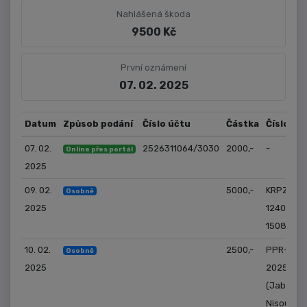
Nahlášená škoda
9500 Kč
První oznámení
07. 02. 2025
Datum
Způsob podání
Číslo účtu
Částka
Číslo je
07. 02.
2526311064/3030
2000,-
-
Online přes portál
2025
09. 02.
5000,-
KRPZ-
Osobně
2025
124075/P
150813 (K
10. 02.
2500,-
PPR-2907
Osobně
2025
2025-99
(Jablone
Nisou)