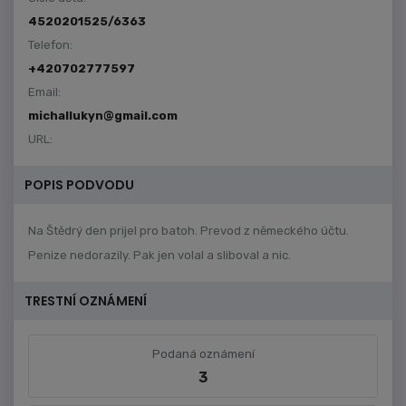
4520201525/6363
Telefon:
+420702777597
Email:
michallukyn@gmail.com
URL:
POPIS PODVODU
Na Štědrý den prijel pro batoh. Prevod z německého účtu.
Penize nedorazily. Pak jen volal a sliboval a nic.
TRESTNÍ OZNÁMENÍ
Podaná oznámení
3