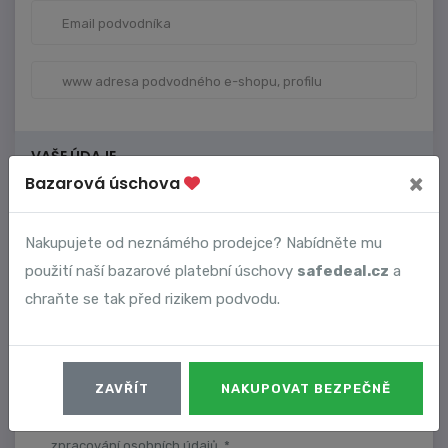
VAŠE ÚDAJE
×
Bazarová úschova
Nakupujete od neznámého prodejce? Nabídněte mu
použití naší bazarové platební úschovy
safedeal.cz
a
chraňte se tak před rizikem podvodu.
ZAVŘÍT
NAKUPOVAT BEZPEČNĚ
Dostávat upozornění na nové komentáře.
Souhlasím s podmínkami využívání služeb a zásadami
zpracování osobních údajů. *