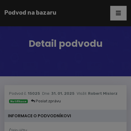
Podvod na bazaru
Detail podvodu
Podvod č.
15025
Dne:
31. 01. 2025
Vložil:
Robert Misiorz
Poslat zprávu
Notifikace
INFORMACE O PODVODNÍKOVI
Číslo účtu: