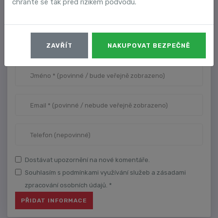
chraňte se tak před rizikem podvodu.
VAŠE ÚDAJE
ZAVŘÍT
NAKUPOVAT BEZPEČNĚ
Dostávat upozornění na nové komentáře.
Souhlasím s podmínkami využívání služeb a zásadami
zpracování osobních údajů. *