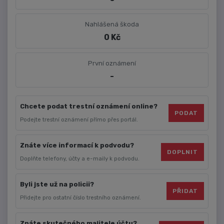
Nahlášená škoda
0 Kč
První oznámení
-
Chcete podat trestní oznámení online?
PODAT
Podejte trestní oznámení přímo přes portál.
Znáte více informací k podvodu?
DOPLNIT
Doplňte telefony, účty a e-maily k podvodu.
Byli jste už na policii?
PŘIDAT
Přidejte pro ostatní číslo trestního oznámení.
Znáte skutečného majitele účtu?