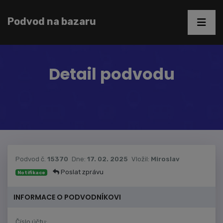
Podvod na bazaru
Detail podvodu
Podvod č.
15370
Dne:
17. 02. 2025
Vložil:
Miroslav
Poslat zprávu
Notifikace
INFORMACE O PODVODNÍKOVI
Číslo účtu: