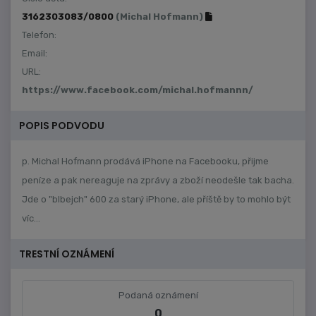
3162303083/0800
(Michal Hofmann)
Telefon:
Email:
URL:
https://www.facebook.com/michal.hofmannn/
POPIS PODVODU
p. Michal Hofmann prodává iPhone na Facebooku, přijme
peníze a pak nereaguje na zprávy a zboží neodešle tak bacha.
Jde o "blbejch" 600 za starý iPhone, ale příště by to mohlo být
víc...
TRESTNÍ OZNÁMENÍ
Podaná oznámení
0