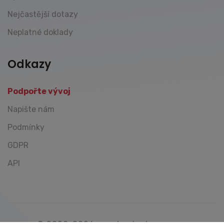
Nejčastější dotazy
Neplatné doklady
Odkazy
Podpořte vývoj
Napište nám
Podmínky
GDPR
API