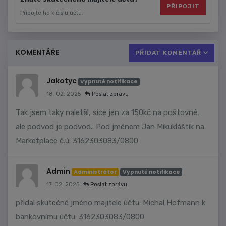
PŘIPOJIT
Připojte ho k číslu účtu.
KOMENTÁŘE
PŘIDAT KOMENTÁŘ
Jakotyc
Vypnuté notifikace
18. 02. 2025
Poslat zprávu
Tak jsem taky naletěl, sice jen za 150kč na poštovné,
ale podvod je podvod.. Pod jménem Jan Mikukláštík na
Marketplace č.ú: 3162303083/0800
Admin
Administrátor
Vypnuté notifikace
17. 02. 2025
Poslat zprávu
přidal skutečné jméno majitele účtu: Michal Hofmann k
bankovnímu účtu: 3162303083/0800