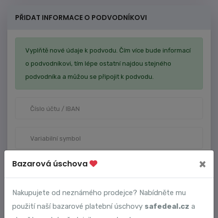
PŘIDAT INFORMACE O PODVODNÍKOVI
Vyplňtě nové údaje k podvodu. Čím více bude informací
o podvodníkovi, tím lépe ostatní najdou stejného
podvodníka a můžou se připojit k podvodu.
×
Bazarová úschova
Nakupujete od neznámého prodejce? Nabídněte mu
použití naší bazarové platební úschovy
safedeal.cz
a