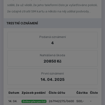
sdělil, že už věděl, že jeho telefonní číslo je vyšetřováno policiií,
že údajně ztratil SIM kartu a někdo na něj udělal podvody...
TRESTNÍ OZNÁMENÍ
Podaná oznámení
4
Nahlášená škoda
20850 Kč
První oznámení
14. 04. 2025
Datum
Způsob podání
Číslo účtu
Částka
Číslo jed
14. 04.
267942275/0600
500,-
-
Online přes portál