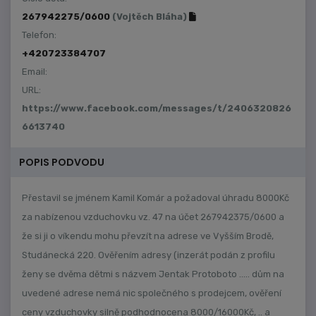
267942275/0600
(Vojtěch Bláha)
Telefon:
+420723384707
Email:
URL:
https://www.facebook.com/messages/t/2406320826
6613740
POPIS PODVODU
Přestavil se jménem Kamil Komár a požadoval úhradu 8000Kč
za nabízenou vzduchovku vz. 47 na účet 267942375/0600 a
že si ji o víkendu mohu převzít na adrese ve Vyšším Brodě,
Studánecká 220. Ověřením adresy (inzerát podán z profilu
ženy se dvěma dětmi s názvem Jentak Protoboto ..... dům na
uvedené adrese nemá nic společného s prodejcem, ověření
ceny vzduchovky silně podhodnocena 8000/16000Kč, .. a