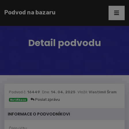
Podvod na bazaru
Detail podvodu
Podvod č.
16449
Dne:
14. 04. 2025
Vložil:
Vlastimil Šram
Poslat zprávu
Notifikace
INFORMACE O PODVODNÍKOVI
Číslo účtu: