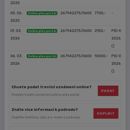
2025
05. 06.
267942275/0600
7700,-
-
Online přes portál
2025
01. 03.
267942275/0600
2150,-
PID-EM-
Online přes portál
2026
2026/191
()
06. 03.
267942275/0600
10500,-
PID-EM-
Online přes portál
2026
2026/1927
()
Chcete podat trestní oznámení online?
PODAT
Podejte trestní oznámení přímo přes portál.
Znáte více informací k podvodu?
DOPLNIT
Doplňte telefony, účty a e-maily k podvodu.