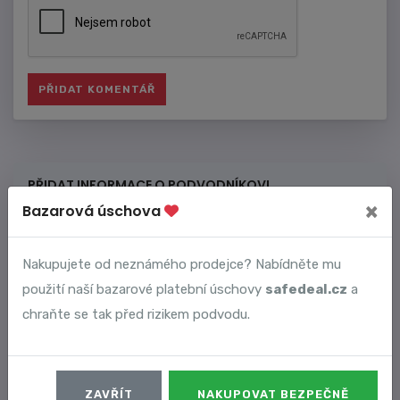
PŘIDAT INFORMACE O PODVODNÍKOVI
×
Bazarová úschova
Vyplňtě nové údaje k podvodu. Čím více bude informací
Nakupujete od neznámého prodejce? Nabídněte mu
o podvodníkovi, tím lépe ostatní najdou stejného
použití naší bazarové platební úschovy
safedeal.cz
a
podvodníka a můžou se připojit k podvodu.
chraňte se tak před rizikem podvodu.
ZAVŘÍT
NAKUPOVAT BEZPEČNĚ