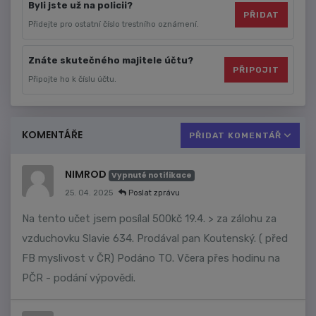
Byli jste už na policii?
PŘIDAT
Přidejte pro ostatní číslo trestního oznámení.
Znáte skutečného majitele účtu?
PŘIPOJIT
Připojte ho k číslu účtu.
KOMENTÁŘE
PŘIDAT KOMENTÁŘ
NIMROD
Vypnuté notifikace
25. 04. 2025
Poslat zprávu
Na tento učet jsem posílal 500kč 19.4. > za zálohu za
vzduchovku Slavie 634. Prodával pan Koutenský. ( před
FB myslivost v ČR) Podáno TO. Včera přes hodinu na
PČR - podání výpovědi.