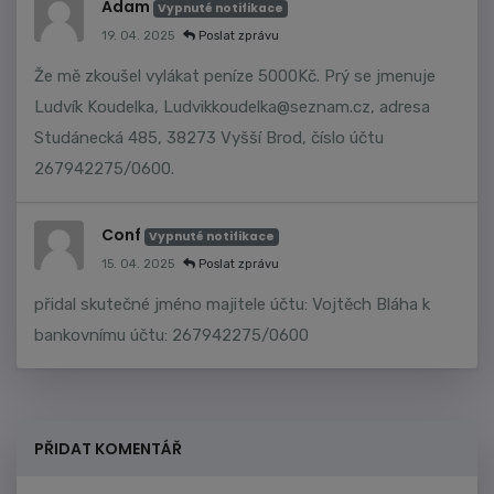
Adam
Vypnuté notifikace
19. 04. 2025
Poslat zprávu
Že mě zkoušel vylákat peníze 5000Kč. Prý se jmenuje
Ludvík Koudelka,
Ludvikkoudelka@seznam.cz
, adresa
Studánecká 485, 38273 Vyšší Brod, číslo účtu
267942275/0600.
Conf
Vypnuté notifikace
15. 04. 2025
Poslat zprávu
přidal skutečné jméno majitele účtu: Vojtěch Bláha k
bankovnímu účtu: 267942275/0600
PŘIDAT KOMENTÁŘ