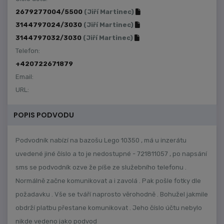
2679277004/5500
(Jiří Martinec)
3144797024/3030
(Jiří Martinec)
3144797032/3030
(Jiří Martinec)
Telefon:
+420722671879
Email:
URL:
POPIS PODVODU
Podvodník nabízí na bazošu Lego 10350 , má u inzerátu
uvedené jiné číslo a to je nedostupné - 721811057 , po napsání
sms se podvodník ozve že píše ze služebního telefonu .
Normálně začne komunikovat a i zavolá . Pak pošle fotky dle
požadavku . Vše se tváří naprosto věrohodně . Bohužel jakmile
obdrží platbu přestane komunikovat . Jeho číslo účtu nebylo
nikde vedeno jako podvod