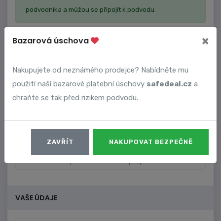
podvodníka a můžou se připojit k podvodu.
×
Bazarová úschova
Nakupujete od neznámého prodejce? Nabídněte mu
použití naší bazarové platební úschovy
safedeal.cz
a
chraňte se tak před rizikem podvodu.
ZAVŘÍT
NAKUPOVAT BEZPEČNĚ
VAŠE ÚDAJE