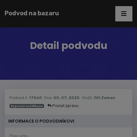
Podvod na bazaru
Detail podvodu
Podvod č.
17560
Dne:
05. 07. 2025
Vložil:
Jiří Zeman
Poslat zprávu
Vypnuté notifikace
INFORMACE O PODVODNÍKOVI
Číslo účtu: