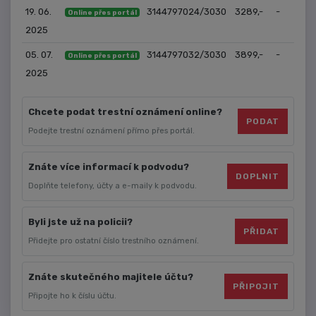
19. 06.
3144797024/3030
3289,-
-
Online přes portál
2025
05. 07.
3144797032/3030
3899,-
-
Online přes portál
2025
Chcete podat trestní oznámení online?
PODAT
Podejte trestní oznámení přímo přes portál.
Znáte více informací k podvodu?
DOPLNIT
Doplňte telefony, účty a e-maily k podvodu.
Byli jste už na policii?
PŘIDAT
Přidejte pro ostatní číslo trestního oznámení.
Znáte skutečného majitele účtu?
PŘIPOJIT
Připojte ho k číslu účtu.