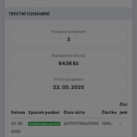
TRESTNÍ OZNÁMENÍ
Podaná oznámení
3
Nahlášená škoda
8438 Kč
První oznámení
22. 05. 2025
Číslo
Datum
Způsob podání
Číslo účtu
Částka
jednací
22. 05.
2679277004/5500
1250,-
-
Online přes portál
2025